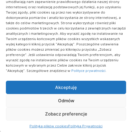
umożliwiają nam zapewnienie prawidłowego działania naszej strony
internetowej oraz realizację podstawowych jej funkcji, a po uzyskaniu
Twojej zgody, pliki cookies są przez nas wykorzystywane do
Kobieta
dokonywania pomiarów i analiz korzystania ze strony internetowej, a
także do celów marketingowych. Strona wykorzystuje również pliki
Uroda
cookies podmiotów trzecich w celu korzystania z zewnętrznych narzędzi
analitycznych i marketingowych. Aby wyrazić zgodę na instalowanie na
Twoim urządzeniu końcowym plików cookies wszystkich wskazanych
Zdrowie
wyżej kategorii kliknij przycisk "Akceptuję". Poszczególne ustawienia
plików cookies możesz zmieniać po kliknięciu przycisku „Zobacz
preferencje”. Jeśli ustawienia odpowiadają Twoim preferencjom, aby
wyrazić zgodę na instalowanie plików cookies na Twoim urządzeniu
końcowym w wybranym przez Ciebie zakresie kliknij przycisk
"Akceptuję". Szczegółowe znajdziesz w
Polityce prywatności
.
Akceptuję
Polityka plików cookies (EU)
|
Polityka prywatności
Odmów
Zobacz preferencje
Copyright © All rights reserved.
Polityka plików cookies
Polityka Prywatności