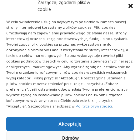
Zarządzaj zgodami plików
cookie
KATEGORIE
W celu świadczenia usług na najwyższym poziomie w ramach naszej
strony internetowej korzystamy z plików cookies. Pliki cookies
ARTYKUŁ SPONSOROWANY
umożliwiają nam zapewnienie prawidłowego działania naszej strony
internetowej oraz realizację podstawowych jej funkcji, a po uzyskaniu
Twojej zgody, pliki cookies są przez nas wykorzystywane do
Kobieta
dokonywania pomiarów i analiz korzystania ze strony internetowej, a
także do celów marketingowych. Strona wykorzystuje również pliki
Uroda
cookies podmiotów trzecich w celu korzystania z zewnętrznych narzędzi
analitycznych i marketingowych. Aby wyrazić zgodę na instalowanie na
Twoim urządzeniu końcowym plików cookies wszystkich wskazanych
Zdrowie
wyżej kategorii kliknij przycisk "Akceptuję". Poszczególne ustawienia
plików cookies możesz zmieniać po kliknięciu przycisku „Zobacz
preferencje”. Jeśli ustawienia odpowiadają Twoim preferencjom, aby
wyrazić zgodę na instalowanie plików cookies na Twoim urządzeniu
końcowym w wybranym przez Ciebie zakresie kliknij przycisk
"Akceptuję". Szczegółowe znajdziesz w
Polityce prywatności
.
Akceptuję
Polityka plików cookies (EU)
|
Polityka prywatności
Odmów